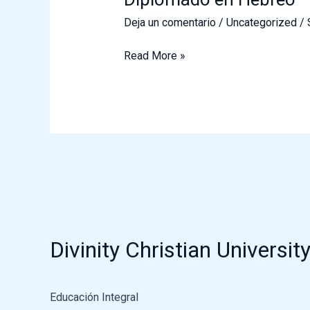
Deja un comentario
/
Uncategorized
/
Diplomado
Read More »
en
Hebreo
Divinity Christian Universit
Educación Integral