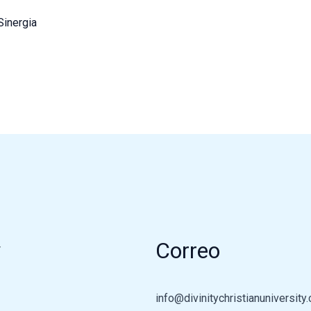
Sinergia
y
Correo
info@divinitychristianuniversity