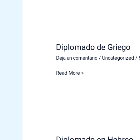
Diplomado de Griego
Deja un comentario
/
Uncategorized
/
Diplomado
Read More »
de
Griego
Diplomado en Hebreo