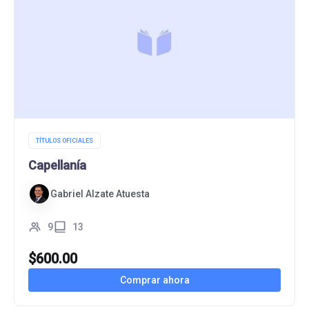
TÍTULOS OFICIALES
Capellanía
Gabriel Alzate Atuesta
9
13
$
600.00
Comprar ahora