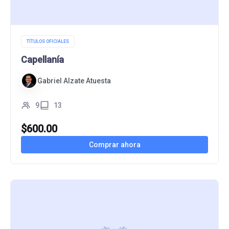
TÍTULOS OFICIALES
Capellanía
Gabriel Alzate Atuesta
9
13
$
600.00
Comprar ahora